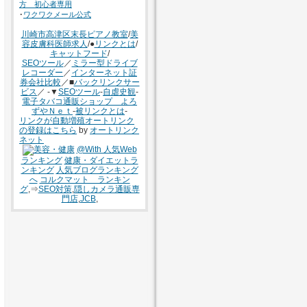
方 初心者専用
･
ワクワクメール公式
川崎市高津区末長ピアノ教室
/
美
容皮膚科医師求人
/●
リンクとは
/
キャットフード
/
SEOツール
／
ミラー型ドライブ
レコーダー
／
インターネット証
券会社比較
／■
バックリンクサー
ビス
／ -▼
SEOツール
-
自虐史観
-
電子タバコ通販ショップ よろ
ずやＮｅｔ
-
被リンクとは
-
リンクが自動増殖オートリンク
の登録はこちら
by
オートリンク
ネット
@With 人気Web
ランキング
健康・ダイエットラ
ンキング
人気ブログランキング
へ
コルクマット ランキン
グ
,⇒
SEO対策
,
隠しカメラ通販専
門店
,
JCB
,