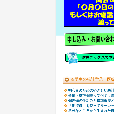
薬学生の統計学⑦：医療
初心者のためのやさしい統
分散・標準偏差って何？：
偏差値の仕組みと標準偏差
「期待値」を使ってルーレ
意外なところから生まれた