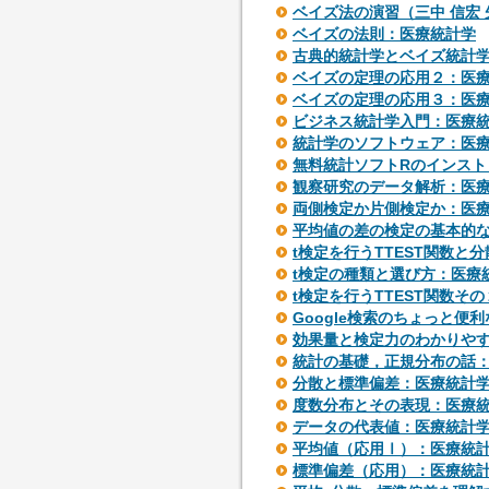
ベイズ法の演習（三中 信宏
ベイズの法則：医療統計学
古典的統計学とベイズ統計
ベイズの定理の応用２：医
ベイズの定理の応用３：医
ビジネス統計学入門：医療
統計学のソフトウェア：医
無料統計ソフトRのインスト
観察研究のデータ解析：医
両側検定か片側検定か：医
平均値の差の検定の基本的
t検定を行うTTEST関数と
t検定の種類と選び方：医療
t検定を行うTTEST関数そ
Google検索のちょっと便
効果量と検定力のわかりや
統計の基礎，正規分布の話
分散と標準偏差：医療統計
度数分布とその表現：医療
データの代表値：医療統計
平均値（応用Ⅰ）：医療統
標準偏差（応用）：医療統