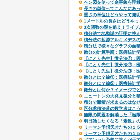
ベン図を使って余事象を理
長さの単位ってこんなにあ
重さの単位はどうやって発
1メートルの長さはどうやっ
3次関数の謎を追え！ライプ
積分法で地動説の証明に挑
積分法の起源アルキメデス
積分法で様々なグラフの面
微分の計算手順：医療統計
【にとり先生】微分法①：
【にとり先生】微分法②：
【にとり先生】微分法③：
微分とは？編①：医療統計
微分とは？編②：医療統計
微分とは何か？イメージで
ニュートンの大発見微分と
積分で面積が求まるのはな
区分求積法昔の数学者はこ
無限の問題を解消した「極
明日話したくなる「素数」
リーマン予想天才たちの１
リーマン予想天才たちの１
ポアンカレ予想に挑んだ天