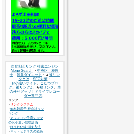
自動相互リンク
検索エンジン
Mono Search
・
中央区 税理
士
・
骨盤ダイエット
・▲
被リン
クとは
・
SEO対策
・
お小遣いサイト
、
こたつブロ
グ
、
被リンクZ
、★
被リンク
、
車
の便利グッツ！ドライブレコー
ダー専門店
、
リンク
･
リンクシステム
･
無料競馬予 想会社ラン
キング
･
アフィリで子育てママ
のお小遣い倍増計画
･
ほうれい線 消す方法
･
ネットビジネスの始め