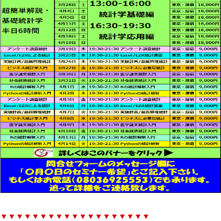
▼▼▼▼▼▼▼▼▼▼▼▼▼▼▼▼▼▼▼