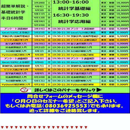
▼▼▼▼▼▼▼▼▼▼▼▼▼▼▼▼▼▼▼