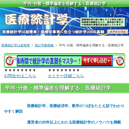
平均･分散・標準偏差を理解する：医療統計学
医療統計学は超簡単
＞
統計学動画集
＞ 平均･分散・標準偏差を理解する：医療統計学
▼▼▼▼▼▼▼▼ ▼▼▼▼▼▼▼▼
お問合せはこちら
セミナー詳細こちら
平均･分散・標準偏差を理解する：医療統計学
医療統計学、医療経済学、数学のつぼをたとえ話でわかり
やすく解説
運営者の20年以上にわたる医療統計学のノウハウを満載