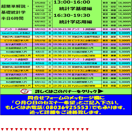
▼▼▼▼▼▼▼▼▼▼▼▼▼▼▼▼▼▼▼