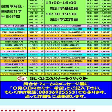
▼▼▼▼▼▼▼▼▼▼▼▼▼▼▼▼▼▼▼