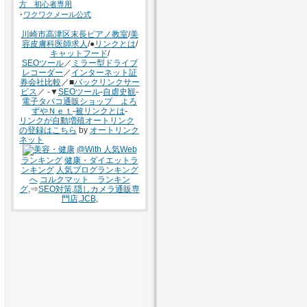
方 初心者専用
･
ワクワクメール公式
川崎市高津区末長ピアノ教室
/
美
容皮膚科医師求人
/●
リンクとは
/
キャットフード
/
SEOツール
／
ミラー型ドライブ
レコーダー
／
インターネット証
券会社比較
／■
バックリンクサー
ビス
／ -▼
SEOツール
-
自虐史観
-
電子タバコ通販ショップ よろ
ずやＮｅｔ
-
被リンクとは
-
リンクが自動増殖オートリンク
の登録はこちら
by
オートリンク
ネット
@With 人気Web
ランキング
健康・ダイエットラ
ンキング
人気ブログランキング
へ
コルクマット ランキン
グ
,⇒
SEO対策
,
隠しカメラ通販専
門店
,
JCB
,