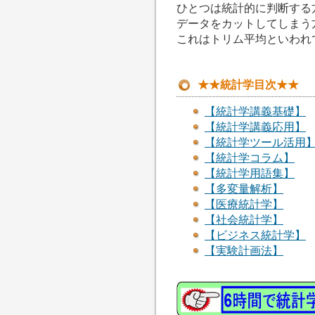
ひとつは統計的に判断する
データをカットしてしまう
これはトリム平均といわれ
★★統計学目次★★
【統計学講義基礎】
【統計学講義応用】
【統計学ツール活用
【統計学コラム】
【統計学用語集】
【多変量解析】
【医療統計学】
【社会統計学】
【ビジネス統計学】
【実験計画法】