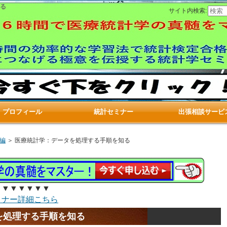
る
サイト内検索:
プロフィール
統計セミナー
出張相談サービ
編
＞ 医療統計学：データを処理する手順を知る
▼▼▼▼▼▼
ミナー詳細こちら
を処理する手順を知る