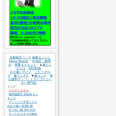
自動相互リンク
検索エンジン
Mono Search
・
中央区 税理
士
・
骨盤ダイエット
・▲
被リン
クとは
・
SEO対策
・
お小遣いサイト
、
こたつブロ
グ
、
被リンクZ
、★
被リンク
、
車
の便利グッツ！ドライブレコー
ダー専門店
、
リンク
･
リンクシステム
･
無料競馬予 想会社ラン
キング
･
アフィリで子育てママ
のお小遣い倍増計画
･
ほうれい線 消す方法
･
ネットビジネスの始め