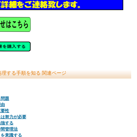
理する手順を知る 関連ページ
る問題
理由
重要性
には努力が必要
勉強する
時間管理法
とを意識する