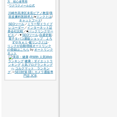
方 初心者専用
･
ワクワクメール公式
川崎市高津区末長ピアノ教室
/
美
容皮膚科医師求人
/●
リンクとは
/
キャットフード
/
SEOツール
／
ミラー型ドライブ
レコーダー
／
インターネット証
券会社比較
／■
バックリンクサー
ビス
／ -▼
SEOツール
-
自虐史観
-
電子タバコ通販ショップ よろ
ずやＮｅｔ
-
被リンクとは
-
リンクが自動増殖オートリンク
の登録はこちら
by
オートリンク
ネット
@With 人気Web
ランキング
健康・ダイエットラ
ンキング
人気ブログランキング
へ
コルクマット ランキン
グ
,⇒
SEO対策
,
隠しカメラ通販専
門店
,
JCB
,