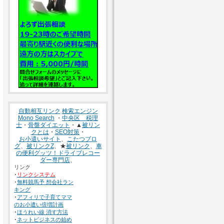
自動相互リンク
検索エンジン
Mono Search
・
中央区 税理
士
・
骨盤ダイエット
・▲
被リン
クとは
・
SEO対策
・
お小遣いサイト
、
こたつブロ
グ
、
被リンクZ
、★
被リンク
、
車
の便利グッツ！ドライブレコー
ダー専門店
、
リンク
･
リンクシステム
･
無料競馬予 想会社ラン
キング
･
アフィリで子育てママ
のお小遣い倍増計画
･
ほうれい線 消す方法
･
ネットビジネスの始め