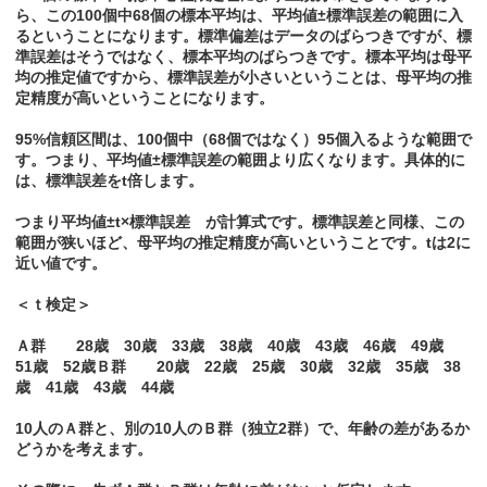
ら、この100個中68個の標本平均は、平均値±標準誤差の範囲に入
るということになります。標準偏差はデータのばらつきですが、標
準誤差はそうではなく、標本平均のばらつきです。標本平均は母平
均の推定値ですから、標準誤差が小さいということは、母平均の推
定精度が高いということになります。
95%信頼区間は、100個中（68個ではなく）95個入るような範囲で
す。つまり、平均値±標準誤差の範囲より広くなります。具体的に
は、標準誤差をt倍します。
つまり平均値±t×標準誤差 が計算式です。標準誤差と同様、この
範囲が狭いほど、母平均の推定精度が高いということです。tは2に
近い値です。
＜ｔ検定＞
Ａ群 28歳 30歳 33歳 38歳 40歳 43歳 46歳 49歳
51歳 52歳Ｂ群 20歳 22歳 25歳 30歳 32歳 35歳 38
歳 41歳 43歳 44歳
10人のＡ群と、別の10人のＢ群（独立2群）で、年齢の差があるか
どうかを考えます。