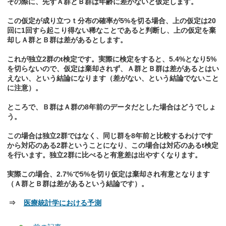
その際に、先ずＡ群とＢ群は年齢に差がないと仮定します。
この仮定が成り立つｔ分布の確率が5%を切る場合、上の仮定は20
回に1回すら起こり得ない稀なことであると判断し、上の仮定を棄
却しＡ群とＢ群は差があるとします。
これが独立2群のt検定です。実際に検定をすると、5.4%となり5%
を切らないので、仮定は棄却されず、Ａ群とＢ群は差があるとはい
えない、という結論になります（差がない、という結論でないこと
に注意）。
ところで、Ｂ群はＡ群の8年前のデータだとした場合はどうでしょ
う。
この場合は独立2群ではなく、同じ群を8年前と比較するわけです
から対応のある2群ということになり、この場合は対応のあるt検定
を行います。独立2群に比べると有意差は出やすくなります。
実際この場合、2.7%で5%を切り仮定は棄却され有意となります
（Ａ群とＢ群は差があるという結論です）。
⇒
医療統計学における予測