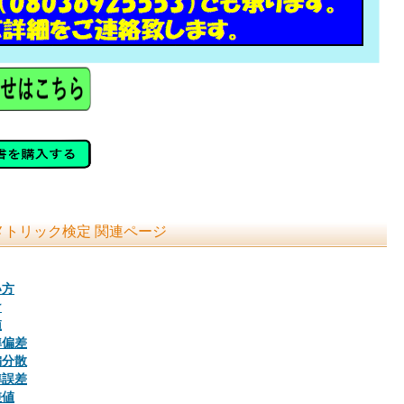
トリック検定 関連ページ
い方
け
値
準偏差
偏分散
準誤差
差値