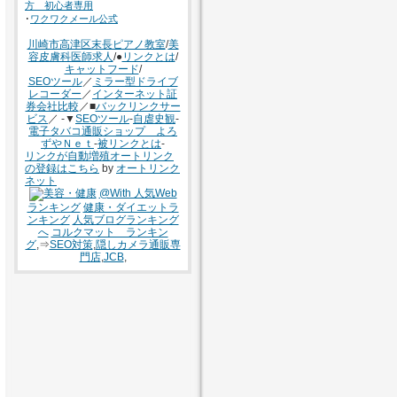
方 初心者専用
･
ワクワクメール公式
川崎市高津区末長ピアノ教室
/
美
容皮膚科医師求人
/●
リンクとは
/
キャットフード
/
SEOツール
／
ミラー型ドライブ
レコーダー
／
インターネット証
券会社比較
／■
バックリンクサー
ビス
／ -▼
SEOツール
-
自虐史観
-
電子タバコ通販ショップ よろ
ずやＮｅｔ
-
被リンクとは
-
リンクが自動増殖オートリンク
の登録はこちら
by
オートリンク
ネット
@With 人気Web
ランキング
健康・ダイエットラ
ンキング
人気ブログランキング
へ
コルクマット ランキン
グ
,⇒
SEO対策
,
隠しカメラ通販専
門店
,
JCB
,