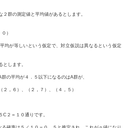
な２群の測定値と平均値があるとします。
）
．０）
平均が等しいという仮定で、対立仮説は異なるという仮定
るとします。
A群の平均が４．５以下になるのはA群が、
（２，６）、（２，７）、（４，５）
５C２＝１０通りです。
なる確率は５／１０＝０．５と推定され、これがｐ値になり