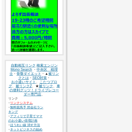
自動相互リンク
検索エンジン
Mono Search
・
中央区 税理
士
・
骨盤ダイエット
・▲
被リン
クとは
・
SEO対策
・
お小遣いサイト
、
こたつブロ
グ
、
被リンクZ
、★
被リンク
、
車
の便利グッツ！ドライブレコー
ダー専門店
、
リンク
･
リンクシステム
･
無料競馬予 想会社ラン
キング
･
アフィリで子育てママ
のお小遣い倍増計画
･
ほうれい線 消す方法
･
ネットビジネスの始め