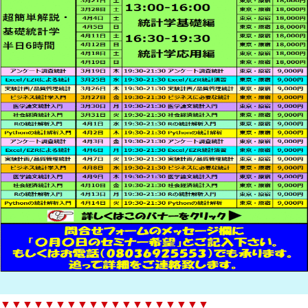
▼▼▼▼▼▼▼▼▼▼▼▼▼▼▼▼▼▼▼