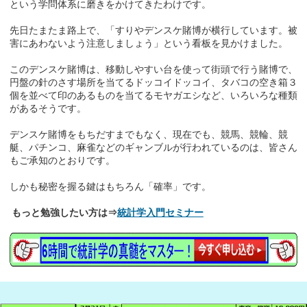
という学問体系に磨きをかけてきたわけです。
先日たまたま路上で、「すりやデンスケ賭博が横行しています。被
害にあわないよう注意しましょう」という看板を見かけました。
このデンスケ賭博は、移動しやすい台を使って街頭で行う賭博で、
円盤の針のさす場所を当てるドッコイドッコイ、タバコの空き箱３
個を並べて印のあるものを当てるモヤガエシなど、いろいろな種類
があるそうです。
デンスケ賭博をもちだすまでもなく、現在でも、競馬、競輪、競
艇、パチンコ、麻雀などのギャンブルが行われているのは、皆さん
もご承知のとおりです。
しかも秘密を握る鍵はもちろん「確率」です。
もっと勉強したい方は⇒
統計学入門セミナー